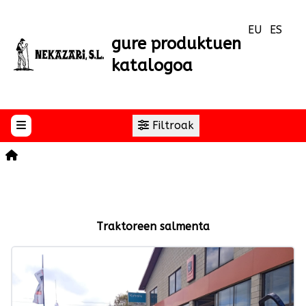
EU
ES
gure produktuen
katalogoa
Filtroak
Hasierako orria
Traktoreen salmenta